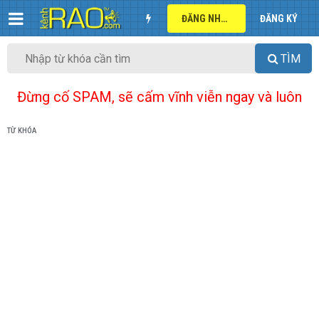
ĐĂNG NHẬP
ĐĂNG KÝ
TÌM
Đừng cố SPAM, sẽ cấm vĩnh viễn ngay và luôn
TỪ KHÓA