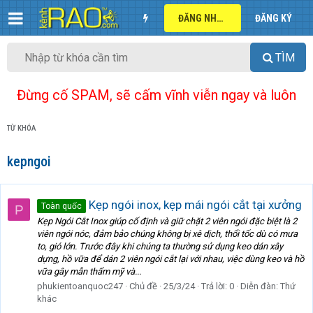
ĐĂNG NHẬP
ĐĂNG KÝ
TÌM
Đừng cố SPAM, sẽ cấm vĩnh viễn ngay và luôn
TỪ KHÓA
kepngoi
Kẹp ngói inox, kẹp mái ngói cắt tại xưởng
Toàn quốc
P
Kẹp Ngói Cắt Inox giúp cố định và giữ chặt 2 viên ngói đặc biệt là 2
viên ngói nóc, đảm bảo chúng không bị xê dịch, thổi tốc dù có mưa
to, gió lớn. Trước đây khi chúng ta thường sử dụng keo dán xây
dựng, hồ vữa để dán 2 viên ngói cắt lại với nhau, việc dùng keo và hồ
vữa gây mẫn thẩm mỹ và...
phukientoanquoc247
Chủ đề
25/3/24
Trả lời: 0
Diễn đàn:
Thứ
khác