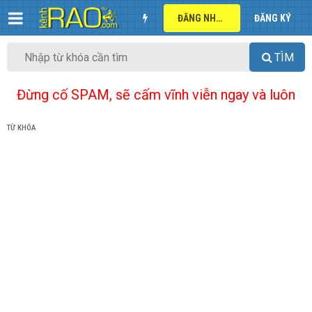
ĐĂNG NHẬP
ĐĂNG KÝ
TÌM
Đừng cố SPAM, sẽ cấm vĩnh viễn ngay và luôn
TỪ KHÓA