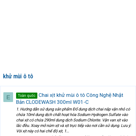
khử mùi ô tô
Chai xịt khử mùi ô tô Công Nghệ Nhật
Toàn quốc
E
Bản CLODEWASH 300ml W01-C
1. Hướng dẫn sử dụng sản phẩm Đổ dung dịch chai nắp vặn nhỏ có
chứa 10ml dung dịch chất hoạt hóa Sodium Hydrogen Sulfate vào
chai xịt có chứa 290ml dung dịch Sodium Chlorite. Vặn van xịt vào
lắc đều. Xoay mở núm xịt và xịt trực tiếp vào nơi cần sử dụng. Lưu ý:
Vòi xịt này có hai chế độ xịt, 1...