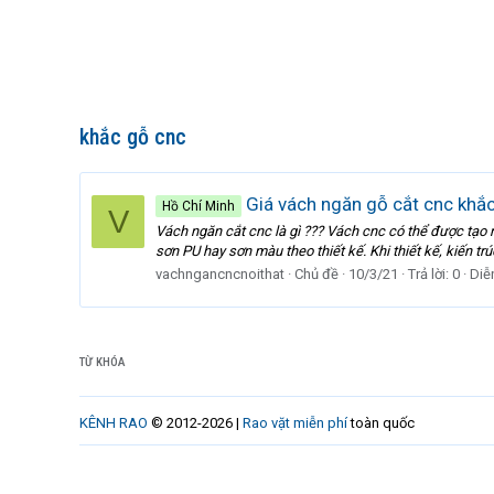
khắc gỗ cnc
Giá vách ngăn gỗ cắt cnc khắc
Hồ Chí Minh
V
Vách ngăn cắt cnc là gì ??? Vách cnc có thể được tạo 
sơn PU hay sơn màu theo thiết kế. Khi thiết kế, kiến trú
vachngancncnoithat
Chủ đề
10/3/21
Trả lời: 0
Diễ
TỪ KHÓA
KÊNH RAO
© 2012-2026 |
Rao vặt miễn phí
toàn quốc