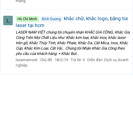
mạng
khắc chữ, khắc logo, bằng tia
Hồ Chí Minh
Bình Dương
L
laser tại hcm
LASER NAM VIỆT chúng tôi chuyên nhận KHẮC GIA CÔNG, Khắc Gia
Công Trên Mọi Chất Liệu như: Khắc kim loại, khắc inox, khắc laser
trên gỗ, Khắc Thủy Tinh, Khắc Phale, Khắc Da, Cắt Mica, Inox, Khắc
Cúp, Khắc Kim Loại, Cắt Vải... Chúng tôi Nhận Khắc Gia Công theo
yêu cầu của khách hàng: + Khắc Bút...
lasernamviet
Chủ đề
18/2/19
Trả lời: 0
Diễn đàn:
Dịch vụ doanh
nghiệp