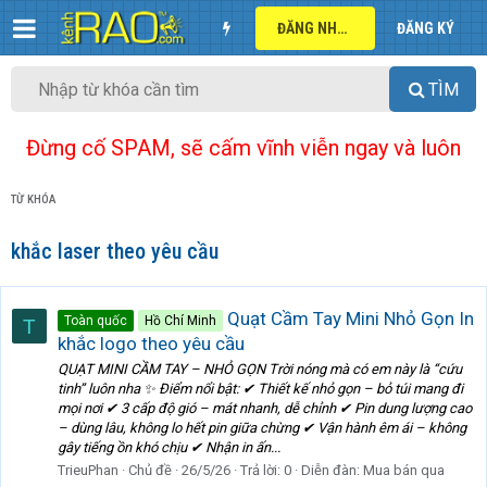
ĐĂNG NHẬP
ĐĂNG KÝ
TÌM
Đừng cố SPAM, sẽ cấm vĩnh viễn ngay và luôn
TỪ KHÓA
khắc laser theo yêu cầu
Quạt Cầm Tay Mini Nhỏ Gọn In
Toàn quốc
Hồ Chí Minh
T
khắc logo theo yêu cầu
QUẠT MINI CẦM TAY – NHỎ GỌN Trời nóng mà có em này là “cứu
tinh” luôn nha ✨ Điểm nổi bật: ✔ Thiết kế nhỏ gọn – bỏ túi mang đi
mọi nơi ✔ 3 cấp độ gió – mát nhanh, dễ chỉnh ✔ Pin dung lượng cao
– dùng lâu, không lo hết pin giữa chừng ✔ Vận hành êm ái – không
gây tiếng ồn khó chịu ✔ Nhận in ấn...
TrieuPhan
Chủ đề
26/5/26
Trả lời: 0
Diễn đàn:
Mua bán qua