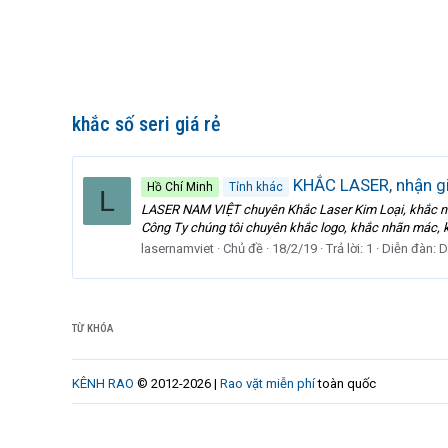
khắc số seri giá rẻ
KHẮC LASER, nhận gi
Hồ Chí Minh
Tỉnh khác
L
LASER NAM VIỆT chuyên Khắc Laser Kim Loại, khắc nhãn 
Công Ty chúng tôi chuyên khắc logo, khắc nhãn mác, khắ
lasernamviet
Chủ đề
18/2/19
Trả lời: 1
Diễn đàn:
D
TỪ KHÓA
KÊNH RAO
© 2012-2026 |
Rao vặt miễn phí
toàn quốc