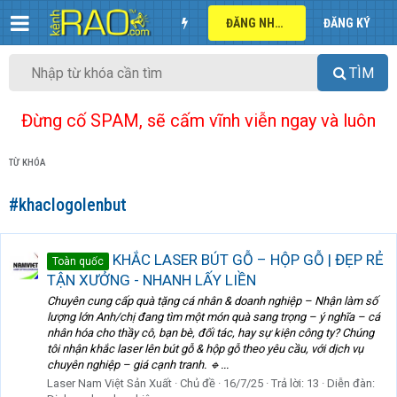
ĐĂNG NHẬP
ĐĂNG KÝ
TÌM
Đừng cố SPAM, sẽ cấm vĩnh viễn ngay và luôn
TỪ KHÓA
#khaclogolenbut
KHẮC LASER BÚT GỖ – HỘP GỖ | ĐẸP RẺ
Toàn quốc
TẬN XƯỞNG - NHANH LẤY LIỀN
Chuyên cung cấp quà tặng cá nhân & doanh nghiệp – Nhận làm số
lượng lớn Anh/chị đang tìm một món quà sang trọng – ý nghĩa – cá
nhân hóa cho thầy cô, bạn bè, đối tác, hay sự kiện công ty? Chúng
tôi nhận khắc laser lên bút gỗ & hộp gỗ theo yêu cầu, với dịch vụ
chuyên nghiệp – giá cạnh tranh. 🔹...
Laser Nam Việt Sản Xuất
Chủ đề
16/7/25
Trả lời: 13
Diễn đàn: