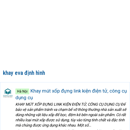
khay eva định hình
Khay mút xốp đựng link kiện điện tử, công cụ
Hà Nội
dụng cụ
KHAY MÚT XỐP ĐỰNG LINK KIỆN ĐIỆN TỬ, CÔNG CỤ DỤNG CỤ Để
bảo vệ sản phẩm tránh va chạm bể vỡ thông thường nhà sản xuất sẽ
dùng những vật liệu xốp để bọc, đệm kê bên ngoài sản phẩm. Có rất
nhiều loại mút xốp được sử dụng, tùy vào từng tính chất và đặc tính
mà chúng được ứng dụng khác nhau. Một số...