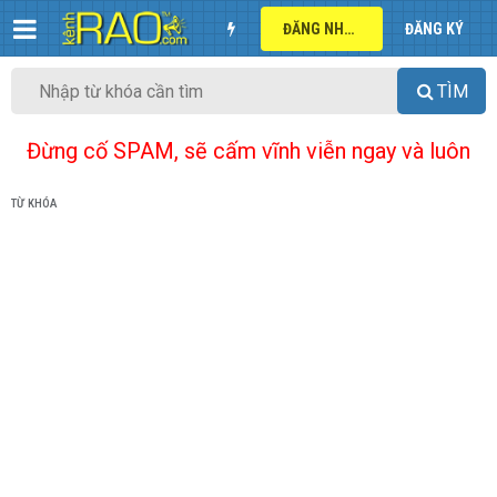
ĐĂNG NHẬP
ĐĂNG KÝ
TÌM
Đừng cố SPAM, sẽ cấm vĩnh viễn ngay và luôn
TỪ KHÓA