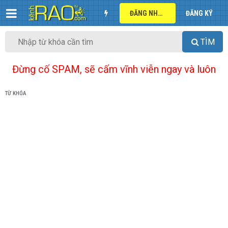
ĐĂNG NHẬP
ĐĂNG KÝ
TÌM
Đừng cố SPAM, sẽ cấm vĩnh viễn ngay và luôn
TỪ KHÓA