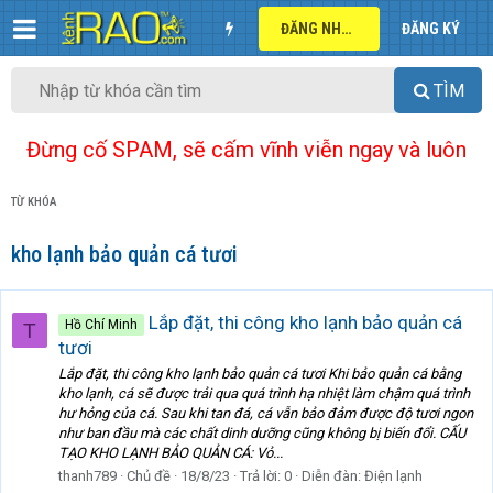
ĐĂNG NHẬP
ĐĂNG KÝ
TÌM
Đừng cố SPAM, sẽ cấm vĩnh viễn ngay và luôn
TỪ KHÓA
kho lạnh bảo quản cá tươi
Lắp đặt, thi công kho lạnh bảo quản cá
Hồ Chí Minh
T
tươi
Lắp đặt, thi công kho lạnh bảo quản cá tươi Khi bảo quản cá bằng
kho lạnh, cá sẽ được trải qua quá trình hạ nhiệt làm chậm quá trình
hư hỏng của cá. Sau khi tan đá, cá vẫn bảo đảm được độ tươi ngon
như ban đầu mà các chất dinh dưỡng cũng không bị biến đổi. CẤU
TẠO KHO LẠNH BẢO QUẢN CÁ: Vỏ...
thanh789
Chủ đề
18/8/23
Trả lời: 0
Diễn đàn:
Điện lạnh