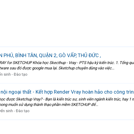
PHÚ, BÌNH TÂN, QUẬN 2, GÒ VẤP, THỦ ĐỨC ,
 SKETCHUP Khóa học Skecthup - Vray - PTS hậu kỳ kiến trúc. 1. Tổng quan 
tware sau đó được google mua lại. Sketchup chuyên dùng vào việc...
n sinh - Đào tạo
ội ngoại thất - Kết hợp Render Vray hoàn hảo cho công trìn
c Sketchup Vray? - Bạn là kiến trúc sư, sinh viên ngành kiến trúc, hay 1 ng
i mong muốn sử dụng thành thạo phần mềm SKETCHUP để...
yển sinh - Đào tạo