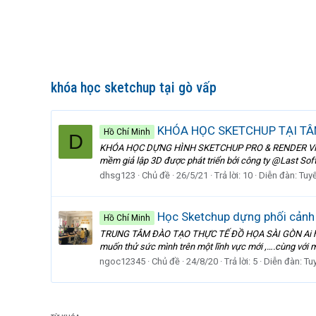
khóa học sketchup tại gò vấp
KHÓA HỌC SKETCHUP TẠI TÂN 
Hồ Chí Minh
D
KHÓA HỌC DỰNG HÌNH SKETCHUP PRO & RENDER VRAY for
mềm giả lập 3D được phát triển bởi công ty @Last Sof
dhsg123
Chủ đề
26/5/21
Trả lời: 10
Diễn đàn:
Tuyể
Học Sketchup dựng phối cảnh n
Hồ Chí Minh
TRUNG TÂM ĐÀO TẠO THỰC TẾ ĐỒ HỌA SÀI GÒN Ai học đượ
muốn thử sức mình trên một lĩnh vực mới ,….cùng vớ
ngoc12345
Chủ đề
24/8/20
Trả lời: 5
Diễn đàn:
Tu