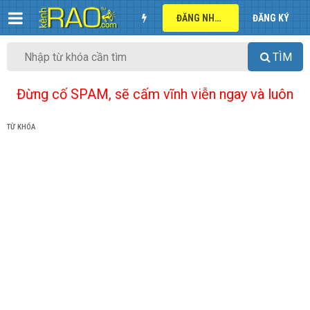
ĐĂNG NHẬP
ĐĂNG KÝ
TÌM
Đừng cố SPAM, sẽ cấm vĩnh viễn ngay và luôn
TỪ KHÓA