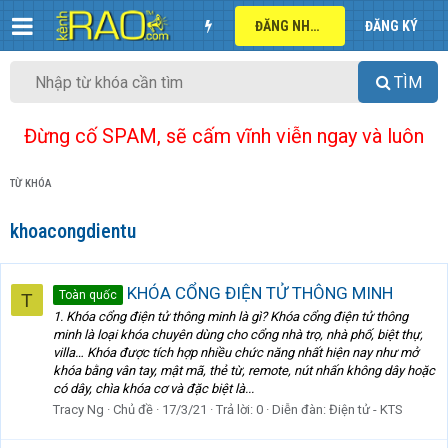
ĐĂNG NHẬP
ĐĂNG KÝ
TÌM
Đừng cố SPAM, sẽ cấm vĩnh viễn ngay và luôn
TỪ KHÓA
khoacongdientu
KHÓA CỔNG ĐIỆN TỬ THÔNG MINH
Toàn quốc
T
1. Khóa cổng điện tử thông minh là gì? Khóa cổng điện tử thông
minh là loại khóa chuyên dùng cho cổng nhà trọ, nhà phố, biệt thự,
villa… Khóa được tích hợp nhiều chức năng nhất hiện nay như mở
khóa bằng vân tay, mật mã, thẻ từ, remote, nút nhấn không dây hoặc
có dây, chìa khóa cơ và đặc biệt là...
Tracy Ng
Chủ đề
17/3/21
Trả lời: 0
Diễn đàn:
Điện tử - KTS