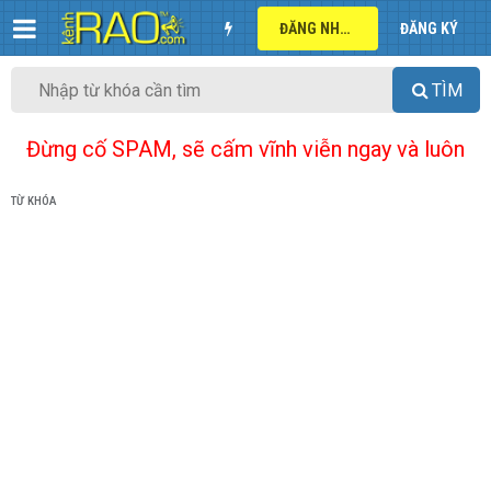
ĐĂNG NHẬP
ĐĂNG KÝ
TÌM
Đừng cố SPAM, sẽ cấm vĩnh viễn ngay và luôn
TỪ KHÓA