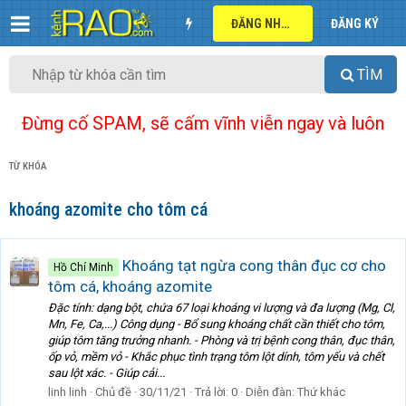
ĐĂNG NHẬP
ĐĂNG KÝ
TÌM
Đừng cố SPAM, sẽ cấm vĩnh viễn ngay và luôn
TỪ KHÓA
khoáng azomite cho tôm cá
Khoáng tạt ngừa cong thân đục cơ cho
Hồ Chí Minh
tôm cá, khoáng azomite
Đặc tính: dạng bột, chứa 67 loại khoáng vi lượng và đa lượng (Mg, Cl,
Mn, Fe, Ca,...) Công dụng - Bổ sung khoáng chất cần thiết cho tôm,
giúp tôm tăng trưởng nhanh. - Phòng và trị bệnh cong thân, đục thân,
ốp vỏ, mềm vỏ - Khắc phục tình trạng tôm lột dính, tôm yếu và chết
sau lột xác. - Giúp cải...
linh linh
Chủ đề
30/11/21
Trả lời: 0
Diễn đàn:
Thứ khác