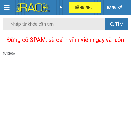
ĐĂNG NHẬP
ĐĂNG KÝ
TÌM
Đừng cố SPAM, sẽ cấm vĩnh viễn ngay và luôn
TỪ KHÓA