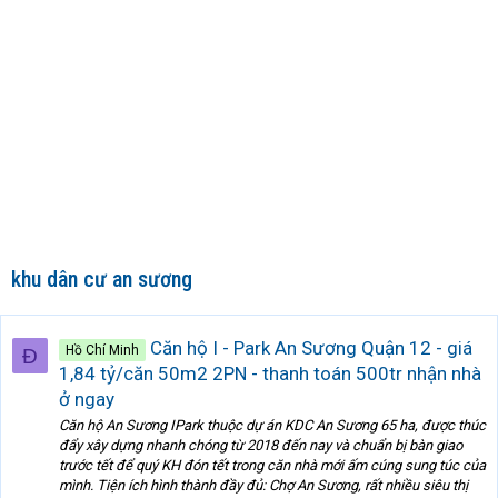
khu dân cư an sương
Căn hộ I - Park An Sương Quận 12 - giá
Hồ Chí Minh
Đ
1,84 tỷ/căn 50m2 2PN - thanh toán 500tr nhận nhà
ở ngay
Căn hộ An Sương IPark thuộc dự án KDC An Sương 65 ha, được thúc
đẩy xây dựng nhanh chóng từ 2018 đến nay và chuẩn bị bàn giao
trước tết để quý KH đón tết trong căn nhà mới ấm cúng sung túc của
mình. Tiện ích hình thành đầy đủ: Chợ An Sương, rất nhiều siêu thị