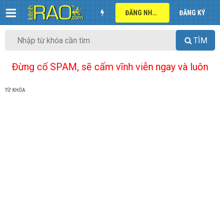
ĐĂNG NHẬP
ĐĂNG KÝ
TÌM
Đừng cố SPAM, sẽ cấm vĩnh viễn ngay và luôn
TỪ KHÓA