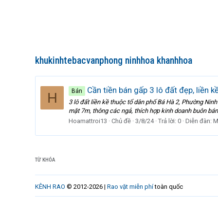
khukinhtebacvanphong ninhhoa khanhhoa
Cần tiền bán gấp 3 lô đất đẹp, liền k
Bán
H
3 lô đất liền kề thuộc tổ dân phố Bá Hà 2, Phường Ninh
mặt 7m, thông các ngả, thích hợp kinh doanh buôn bán. 
Hoamattroi13
Chủ đề
3/8/24
Trả lời: 0
Diễn đàn:
M
TỪ KHÓA
KÊNH RAO
© 2012-2026 |
Rao vặt miễn phí
toàn quốc