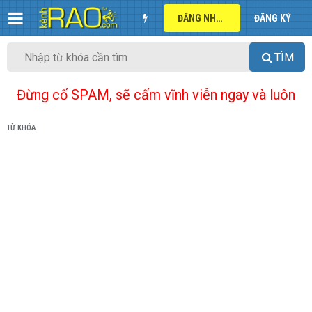
ĐĂNG NHẬP
ĐĂNG KÝ
TÌM
Đừng cố SPAM, sẽ cấm vĩnh viễn ngay và luôn
TỪ KHÓA