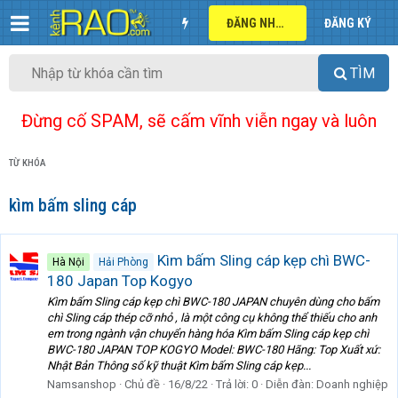
ĐĂNG NHẬP
ĐĂNG KÝ
TÌM
Đừng cố SPAM, sẽ cấm vĩnh viễn ngay và luôn
TỪ KHÓA
kìm bấm sling cáp
Kìm bấm Sling cáp kẹp chì BWC-
Hà Nội
Hải Phòng
180 Japan Top Kogyo
Kìm bấm Sling cáp kẹp chì BWC-180 JAPAN chuyên dùng cho bấm
chì Sling cáp thép cỡ nhỏ , là một công cụ không thể thiếu cho anh
em trong ngành vận chuyển hàng hóa Kìm bấm Sling cáp kẹp chì
BWC-180 JAPAN TOP KOGYO Model: BWC-180 Hãng: Top Xuất xứ:
Nhật Bản Thông số kỹ thuật Kìm bấm Sling cáp kẹp...
Namsanshop
Chủ đề
16/8/22
Trả lời: 0
Diễn đàn:
Doanh nghiệp