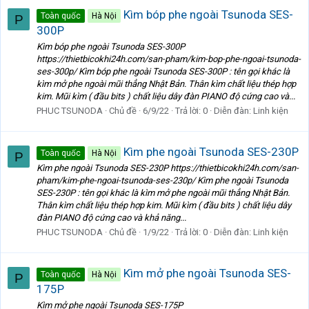
Kìm bóp phe ngoài Tsunoda SES-
Toàn quốc
Hà Nội
P
300P
Kìm bóp phe ngoài Tsunoda SES-300P
https://thietbicokhi24h.com/san-pham/kim-bop-phe-ngoai-tsunoda-
ses-300p/ Kìm bóp phe ngoài Tsunoda SES-300P : tên gọi khác là
kìm mở phe ngoài mũi thẳng Nhật Bản. Thân kìm chất liệu thép hợp
kim. Mũi kìm ( đầu bits ) chất liệu dây đàn PIANO độ cứng cao và...
PHUC TSUNODA
Chủ đề
6/9/22
Trả lời: 0
Diễn đàn:
Linh kiện
Kìm phe ngoài Tsunoda SES-230P
Toàn quốc
Hà Nội
P
Kìm phe ngoài Tsunoda SES-230P https://thietbicokhi24h.com/san-
pham/kim-phe-ngoai-tsunoda-ses-230p/ Kìm phe ngoài Tsunoda
SES-230P : tên gọi khác là kìm mở phe ngoài mũi thẳng Nhật Bản.
Thân kìm chất liệu thép hợp kim. Mũi kìm ( đầu bits ) chất liệu dây
đàn PIANO độ cứng cao và khả năng...
PHUC TSUNODA
Chủ đề
1/9/22
Trả lời: 0
Diễn đàn:
Linh kiện
Kìm mở phe ngoài Tsunoda SES-
Toàn quốc
Hà Nội
P
175P
Kìm mở phe ngoài Tsunoda SES-175P