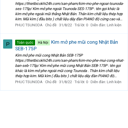
https://thietbicokhi24h.com/san-pham/kim-mo-phe-ngoai-tsunoda-
ses-175p/ Kìm mở phe ngoài Tsunoda SES-175P : tên gọi khác là
kìm mở phe ngoài mũi thẳng Nhật Bản. Thân kìm chất liệu thép hợp
kim. Mũi kìm ( đầu bits ) chất liệu dây đàn PIANO độ cứng cao và...
PHUC TSUNODA
Chủ đề
31/8/22
Trả lời: 0
Diễn đàn:
Linh kiện
Kìm mở phe mũi cong Nhật Bản
Toàn quốc
Hà Nội
P
SEB-175P
Kìm mở phe mũi cong Nhật Bản SEB-175P
https://thietbicokhi24h.com/san-pham/kim-mo-phe-mui-cong-nhat-
ban-seb-175p/ Kìm mở phe mũi cong Nhật Bản SEB-175P : tên gọi
khác là kìm mở phe ngoài mũi cong Tsunoda . Thân kìm chất liệu
thép hợp kim. Mũi kìm ( đầu bits ) chất liệu dây đàn PIANO độ...
PHUC TSUNODA
Chủ đề
31/8/22
Trả lời: 0
Diễn đàn:
Linh kiện