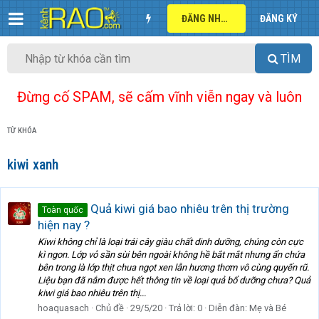
ĐĂNG NHẬP
ĐĂNG KÝ
TÌM
Đừng cố SPAM, sẽ cấm vĩnh viễn ngay và luôn
TỪ KHÓA
kiwi xanh
Quả kiwi giá bao nhiêu trên thị trường
Toàn quốc
hiện nay ?
Kiwi không chỉ là loại trái cây giàu chất dinh dưỡng, chúng còn cực
kì ngon. Lớp vỏ sần sùi bên ngoài không hề bắt mắt nhưng ẩn chứa
bên trong là lớp thịt chua ngọt xen lẫn hương thơm vô cùng quyến rũ.
Liệu bạn đã nắm được hết thông tin về loại quả bổ dưỡng chưa? Quả
kiwi giá bao nhiêu trên thị...
hoaquasach
Chủ đề
29/5/20
Trả lời: 0
Diễn đàn:
Mẹ và Bé