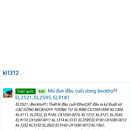
kl1312
Mô đun đầu cuối dòng beckhoff
Toàn quốc
Bán
EL2521, EL2595, EL9181
EL2521 | Beckhoff | Thiết bị đầu cuối EtherCAT đầu ra kỹ thuật số
CÁC DÒNG BECKHOFF TƯƠNG TỰ: EL9080 CX1030-0000 KL1304
KL5111, EL2522, EL9100, CX1030-0010, KL1312, KL5121, EL2545,
EL9110 CX1030-0011 KL1314 KL5151 EL2595 EL9150 CX1030-0012
KL1352 KL5152 EL2602 EL9160 CX1030-0013 KL1362...