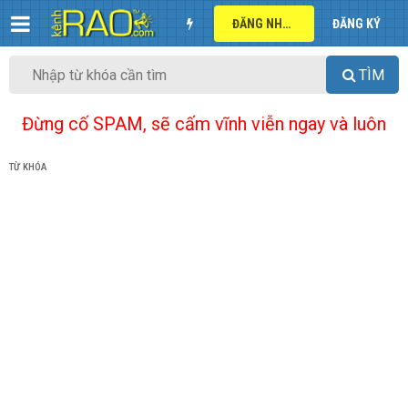
ĐĂNG NHẬP
ĐĂNG KÝ
TÌM
Đừng cố SPAM, sẽ cấm vĩnh viễn ngay và luôn
TỪ KHÓA