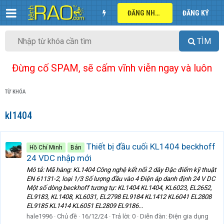
ĐĂNG NHẬP
ĐĂNG KÝ
TÌM
Đừng cố SPAM, sẽ cấm vĩnh viễn ngay và luôn
TỪ KHÓA
kl1404
Thiết bị đầu cuối KL1404 beckhoff
Hồ Chí Minh
Bán
24 VDC nhập mới
Mô tả: Mã hàng: KL1404 Công nghệ kết nối 2 dây Đặc điểm kỹ thuật
EN 61131-2, loại 1/3 Số lượng đầu vào 4 Điện áp danh định 24 V DC
Một số dòng beckhoff tương tự: KL1404 KL1404, KL6023, EL2652,
EL9183, KL1408, KL6031, EL2798 EL9184 KL1412 KL6041 EL2808
EL9185 KL1414 KL6051 EL2809 EL9186...
hale1996
Chủ đề
16/12/24
Trả lời: 0
Diễn đàn:
Điện gia dụng