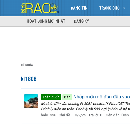
ĐĂNG TIN
TRANG CHỦ
HOẠT ĐỘNG MỚI NHẤT
ĐĂNG KÝ
TỪ KHÓA
kl1808
Nhập mới mô đun đầu vào 
Toàn quốc
Bán
Module đầu vào analog EL3062 beckhoff EtherCAT Termi
Cách ly điện an toàn: Cách ly tới 500 V giúp bảo vệ hệ th
hale1996
Chủ đề
10/9/25
Trả lời: 0
Diễn đàn:
Điện