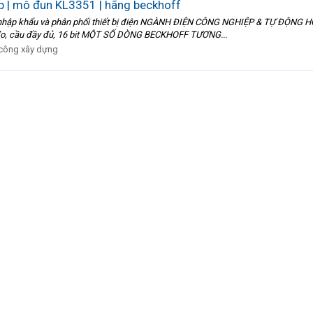
ệp | mô đun KL3351 | hãng beckhoff
hập khẩu và phân phối thiết bị điện NGÀNH ĐIỆN CÔNG NGHIỆP & TỰ ĐỘNG HÓA 
u đo, cầu đầy đủ, 16 bit MỘT SỐ DÒNG BECKHOFF TƯƠNG...
 công xây dựng