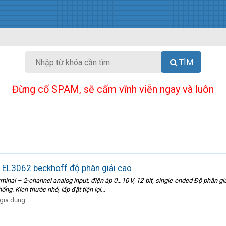
TÌM
Đừng cố SPAM, sẽ cấm vĩnh viễn ngay và luôn
EL3062 beckhoff độ phân giải cao
nal – 2-channel analog input, điện áp 0…10 V, 12‑bit, single‑ended Độ phân giả
ống. Kích thước nhỏ, lắp đặt tiện lợi...
 gia dụng