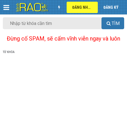
ĐĂNG NHẬP
ĐĂNG KÝ
TÌM
Đừng cố SPAM, sẽ cấm vĩnh viễn ngay và luôn
TỪ KHÓA