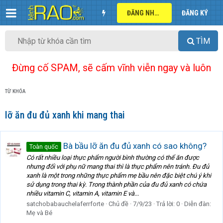
ĐĂNG NHẬP
ĐĂNG KÝ
TÌM
Đừng cố SPAM, sẽ cấm vĩnh viễn ngay và luôn
TỪ KHÓA
lỡ ăn đu đủ xanh khi mang thai
Bà bầu lỡ ăn đu đủ xanh có sao không?
Toàn quốc
Có rất nhiều loại thực phẩm người bình thường có thể ăn được
nhưng đối với phụ nữ mang thai thì là thực phẩm nên tránh. Đu đủ
xanh là một trong những thực phẩm mẹ bầu nên đặc biệt chú ý khi
sử dụng trong thai kỳ. Trong thành phần của đu đủ xanh có chứa
nhiều vitamin C, vitamin A, vitamin E và...
satchobabauchelaferrforte
Chủ đề
7/9/23
Trả lời: 0
Diễn đàn:
Mẹ và Bé