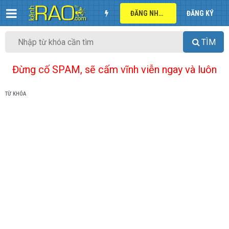
ĐĂNG NHẬP
ĐĂNG KÝ
TÌM
Đừng cố SPAM, sẽ cấm vĩnh viễn ngay và luôn
TỪ KHÓA