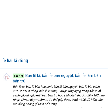
lề hai lá đồng
Bản lề lá, bản lề bán nguyệt, bản lề làm bàn
Hà Nội
bán trú
Bản lề là, bản lề bàn học sinh, bản lề bán nguyệt, bản lề bắt cánh
cửa, lề hai lá đồng, bản lề lá tròn,… được ứng dụng trong sản xuất
cánh gập tủ, gấp mặt bàn bán trú học sinh Kích thước: dài ~102mm-
rộng: 47mm-dày:~1,5mm. Có thể gấp được 0 độ ~300 độ Màu sắc:
mạ đồng chống gỉ Mua số lượng...