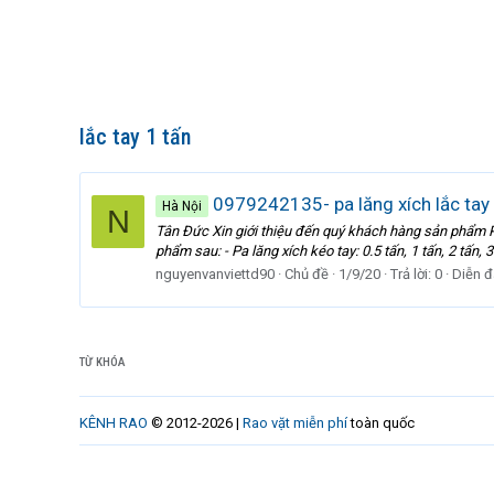
lắc tay 1 tấn
0979242135- pa lăng xích lắc tay 1
Hà Nội
N
Tân Đức Xin giới thiệu đến quý khách hàng sản phẩm Pa
phẩm sau: - Pa lăng xích kéo tay: 0.5 tấn, 1 tấn, 2 tấn, 3 
nguyenvanviettd90
Chủ đề
1/9/20
Trả lời: 0
Diễn đ
TỪ KHÓA
KÊNH RAO
© 2012-2026 |
Rao vặt miễn phí
toàn quốc