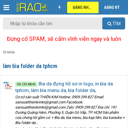
ĐĂNG NHẬP
ĐĂNG KÝ
TÌM
Đừng cố SPAM, sẽ cấm vĩnh viễn ngay và luôn
TỪ KHÓA
làm bìa folder da tphcm
Bìa da đựng hồ sơ in logo, in bìa da
Hồ Chí Minh
tphcm, làm bìa menu da, bìa folder da,
Cơ sở sản xuất THIÊN KIM Hotline: 0909 299 827 Email:
sanxuatthienkimkt@gmail.com Facebook:
sanxuatthienkimkt@gmail.com Zalo: 0909 299 827 Địa chỉ: 191
Dương Quảng Hàm, Phường 5, Quận Gò Vấp, TP. HCM Sản phẩm
của chúng tôi gồm có: + Bìa da, bìa menu, bìa kẹp tiền, bìa karaoke +
Bìa folder da...