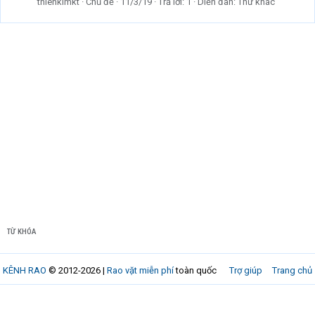
thienkimkt
Chủ đề
11/3/19
Trả lời: 1
Diễn đàn:
Thứ khác
TỪ KHÓA
KÊNH RAO
© 2012-2026 |
Rao vặt miễn phí
toàn quốc
Trợ giúp
Trang chủ