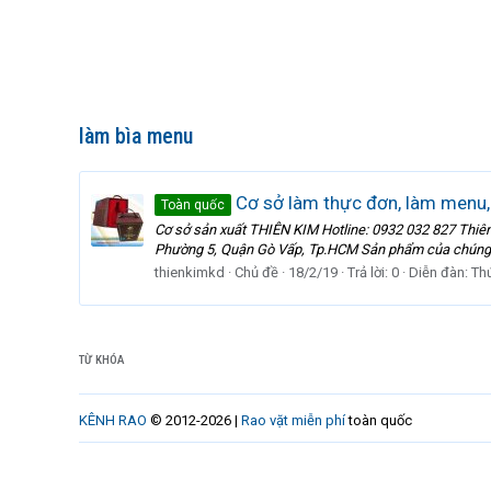
làm bìa menu
Cơ sở làm thực đơn, làm menu, i
Toàn quốc
Cơ sở sản xuất THIÊN KIM Hotline: 0932 032 827 Thi
Phường 5, Quận Gò Vấp, Tp.HCM Sản phẩm của chúng tôi 
thienkimkd
Chủ đề
18/2/19
Trả lời: 0
Diễn đàn:
Th
TỪ KHÓA
KÊNH RAO
© 2012-2026 |
Rao vặt miễn phí
toàn quốc