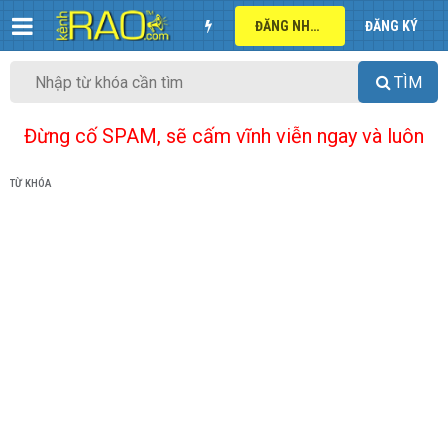
ĐĂNG NHẬP
ĐĂNG KÝ
TÌM
Đừng cố SPAM, sẽ cấm vĩnh viễn ngay và luôn
TỪ KHÓA