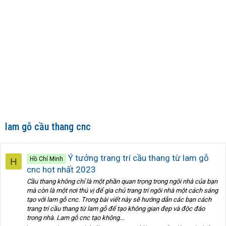
lam gỗ cầu thang cnc
Ý tưởng trang trí cầu thang từ lam gỗ
Hồ Chí Minh
H
cnc hot nhất 2023
Cầu thang không chỉ là một phần quan trọng trong ngôi nhà của bạn
mà còn là một nơi thú vị để gia chủ trang trí ngôi nhà một cách sáng
tạo với lam gỗ cnc. Trong bài viết này sẽ hướng dẫn các bạn cách
trang trí cầu thang từ lam gỗ để tạo không gian đẹp và độc đáo
trong nhà. Lam gỗ cnc tạo không...