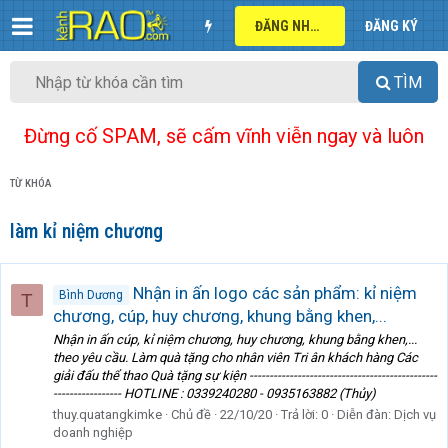
ĐĂNG NHẬP
ĐĂNG KÝ
TÌM
Đừng cố SPAM, sẽ cấm vĩnh viễn ngay và luôn
TỪ KHÓA
làm kỉ niệm chương
Nhận in ấn logo các sản phẩm: kỉ niệm
Bình Dương
T
chương, cúp, huy chương, khung bằng khen,...
Nhận in ấn cúp, kỉ niệm chương, huy chương, khung bằng khen,...
theo yêu cầu. Làm quà tặng cho nhân viên Tri ân khách hàng Các
giải đấu thể thao Quà tặng sự kiện -----------------------------------------------
----------------- HOTLINE : 0339240280 - 0935163882 (Thủy)
thuy.quatangkimke
Chủ đề
22/10/20
Trả lời: 0
Diễn đàn:
Dịch vụ
doanh nghiệp