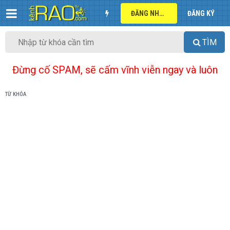
ĐĂNG NHẬP
ĐĂNG KÝ
TÌM
Đừng cố SPAM, sẽ cấm vĩnh viễn ngay và luôn
TỪ KHÓA