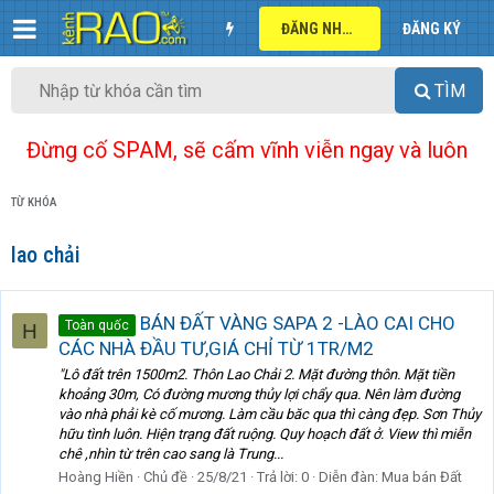
ĐĂNG NHẬP
ĐĂNG KÝ
TÌM
Đừng cố SPAM, sẽ cấm vĩnh viễn ngay và luôn
TỪ KHÓA
lao chải
BÁN ĐẤT VÀNG SAPA 2 -LÀO CAI CHO
Toàn quốc
H
CÁC NHÀ ĐẦU TƯ,GIÁ CHỈ TỪ 1TR/M2
"Lô đất trên 1500m2. Thôn Lao Chải 2. Mặt đường thôn. Mặt tiền
khoảng 30m, Có đường mương thủy lợi chẩy qua. Nên làm đường
vào nhà phải kè cố mương. Làm cầu băc qua thì càng đẹp. Sơn Thủy
hữu tình luôn. Hiện trạng đất ruộng. Quy hoạch đất ở. View thì miễn
chê ,nhìn từ trên cao sang là Trung...
Hoàng Hiền
Chủ đề
25/8/21
Trả lời: 0
Diễn đàn:
Mua bán Đất