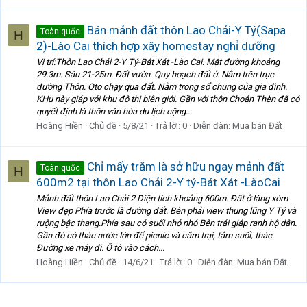
Bán mảnh đất thôn Lao Chải-Y Tý(Sapa
Toàn quốc
H
2)-Lào Cai thích hợp xây homestay nghỉ dưỡng
Vị trí:Thôn Lao Chải 2-Y Tý-Bát Xát -Lào Cai. Mặt đường khoảng
29.3m. Sâu 21-25m. Đất vườn. Quy hoạch đất ở. Nằm trên trục
đường Thôn. Oto chạy qua đất. Nằm trong sổ chung của gia đình.
KHu này giáp với khu đô thị biên giới. Gần với thôn Choản Thèn đã có
quyết định là thôn văn hóa du lịch cộng...
Hoàng Hiền
Chủ đề
5/8/21
Trả lời: 0
Diễn đàn:
Mua bán Đất
Chỉ mấy trăm là sở hữu ngay mảnh đất
Toàn quốc
H
600m2 tại thôn Lao Chải 2-Y tý-Bát Xát -LàoCai
Mảnh đất thôn Lao Chải 2 Diện tích khoảng 600m. Đất ở làng xóm
View đẹp Phía trước là đường đất. Bên phải view thung lũng Y Tý và
ruộng bậc thang.Phía sau có suối nhỏ nhỏ Bên trái giáp ranh hộ dân.
Gần đó có thác nước lớn để picnic và cắm trại, tắm suối, thác.
Đường xe máy đi. Ô tô vào cách...
Hoàng Hiền
Chủ đề
14/6/21
Trả lời: 0
Diễn đàn:
Mua bán Đất