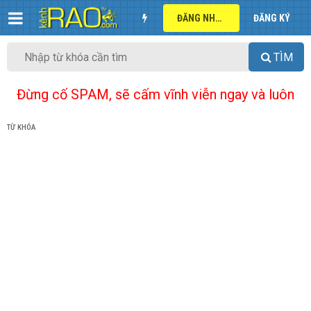
ĐĂNG NHẬP
ĐĂNG KÝ
TÌM
Đừng cố SPAM, sẽ cấm vĩnh viễn ngay và luôn
TỪ KHÓA