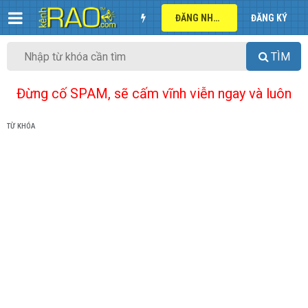
ĐĂNG NHẬP
ĐĂNG KÝ
TÌM
Đừng cố SPAM, sẽ cấm vĩnh viễn ngay và luôn
TỪ KHÓA