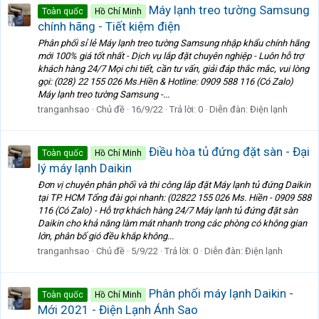
Máy lạnh treo tường Samsung
Toàn quốc
Hồ Chí Minh
chính hãng - Tiết kiệm điện
Phân phối sỉ lẻ Máy lạnh treo tường Samsung nhập khẩu chính hãng
mới 100% giá tốt nhất - Dịch vụ lắp đặt chuyên nghiệp - Luôn hỗ trợ
khách hàng 24/7 Mọi chi tiết, cần tư vấn, giải đáp thắc mắc, vui lòng
gọi: (028) 22 155 026 Ms.Hiền & Hotline: 0909 588 116 (Có Zalo)
Máy lạnh treo tường Samsung -...
tranganhsao
Chủ đề
16/9/22
Trả lời: 0
Diễn đàn:
Điện lạnh
Điều hòa tủ đứng đặt sàn - Đại
Toàn quốc
Hồ Chí Minh
lý máy lạnh Daikin
Đơn vị chuyên phân phối và thi công lắp đặt Máy lạnh tủ đứng Daikin
tại TP. HCM Tổng đài gọi nhanh: (02822 155 026 Ms. Hiền - 0909 588
116 (Có Zalo) - Hỗ trợ khách hàng 24/7 Máy lạnh tủ đứng đặt sàn
Daikin cho khả năng làm mát nhanh trong các phòng có không gian
lớn, phân bố gió đều khắp không...
tranganhsao
Chủ đề
5/9/22
Trả lời: 0
Diễn đàn:
Điện lạnh
Phân phối máy lạnh Daikin -
Toàn quốc
Hồ Chí Minh
Mới 2021 - Điện Lạnh Ánh Sao