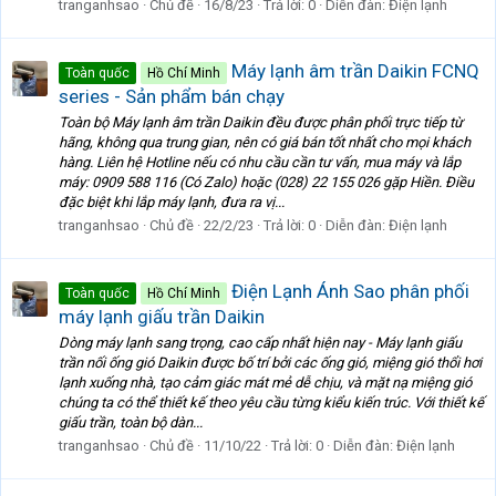
tranganhsao
Chủ đề
16/8/23
Trả lời: 0
Diễn đàn:
Điện lạnh
Máy lạnh âm trần Daikin FCNQ
Toàn quốc
Hồ Chí Minh
series - Sản phẩm bán chạy
Toàn bộ Máy lạnh âm trần Daikin đều được phân phối trực tiếp từ
hãng, không qua trung gian, nên có giá bán tốt nhất cho mọi khách
hàng. Liên hệ Hotline nếu có nhu cầu cần tư vấn, mua máy và lắp
máy: 0909 588 116 (Có Zalo) hoặc (028) 22 155 026 gặp Hiền. Điều
đặc biệt khi lắp máy lạnh, đưa ra vị...
tranganhsao
Chủ đề
22/2/23
Trả lời: 0
Diễn đàn:
Điện lạnh
Điện Lạnh Ánh Sao phân phối
Toàn quốc
Hồ Chí Minh
máy lạnh giấu trần Daikin
Dòng máy lạnh sang trọng, cao cấp nhất hiện nay - Máy lạnh giấu
trần nối ống gió Daikin được bố trí bởi các ống gió, miệng gió thổi hơi
lạnh xuống nhà, tạo cảm giác mát mẻ dễ chịu, và mặt nạ miệng gió
chúng ta có thể thiết kế theo yêu cầu từng kiểu kiến trúc. Với thiết kế
giấu trần, toàn bộ dàn...
tranganhsao
Chủ đề
11/10/22
Trả lời: 0
Diễn đàn:
Điện lạnh