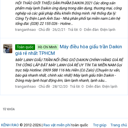
HỘI THẢO GIỚI THIỆU SẢN PHẨM DAIKIN 2021 Các dòng sản
phẩm máy lạnh Daikin ứng dụng trong dân dụng, thương mại, công
nghiệp và các giải pháp điều khiển thông minh. Hệ thống đại lý:
Công Ty Điện Lạnh Ánh Sao - Nhà phân phối tại miền nam Liên hệ
tổng đài: (028) 22 155 026 - Holine...
tranganhsao
Chủ đề
26/2/21
Trả lời: 0
Diễn đàn:
Điện lạnh
Máy điều hòa giấu trần Daikin
Toàn quốc
Hồ Chí Minh
giá rẻ nhất TPHCM
MÁY LẠNH GIẤU TRẦN NỐI ỐNG GIÓ DAIKIN CHÍNH HÃNG GIÁ RẺ
THI CÔNG LẮP ĐẶT MÁY LẠNH GIÁ RẺ UY TÍN TẠI MIỀN NAM Gọi
trực tiếp Hotline: 0909 588 116 Ms.Hiền (Có Zalo) (Chuyên tư vấn,
báo giá nhanh nhất, chính xác nhất) Máy lạnh giấu trần Daikin -
Dòng máy lạnh hoạt động êm, làm lạnh nhanh, lạnh sâu...
tranganhsao
Chủ đề
28/12/20
Trả lời: 0
Diễn đàn:
Điện lạnh
TỪ KHÓA
KÊNH RAO
© 2012-2026 |
Rao vặt miễn phí
toàn quốc
Trợ giúp
Trang chủ