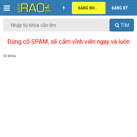
ĐĂNG NHẬP
ĐĂNG KÝ
TÌM
Đừng cố SPAM, sẽ cấm vĩnh viễn ngay và luôn
TỪ KHÓA