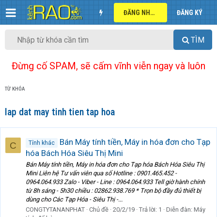
ĐĂNG NHẬP
ĐĂNG KÝ
TÌM
Đừng cố SPAM, sẽ cấm vĩnh viễn ngay và luôn
TỪ KHÓA
lap dat may tinh tien tap hoa
Bán Máy tính tiền, Máy in hóa đơn cho Tạp
Tỉnh khác
C
hóa Bách Hóa Siêu Thị Mini
Bán Máy tính tiền, Máy in hóa đơn cho Tạp hóa Bách Hóa Siêu Thị
Mini Liên hệ Tư vấn viên qua số Hotline : 0901.465.452 -
0964.064.933 Zalo - Viber - Line : 0964.064.933 Tell giờ hành chính
từ 8h sáng - 5h30 chiều : 02862.938.769 * Trọn bộ đầy đủ thiết bị
dùng cho Các Tạp Hóa - Siêu Thị -...
CONGTYTANANPHAT
Chủ đề
20/2/19
Trả lời: 1
Diễn đàn:
Máy