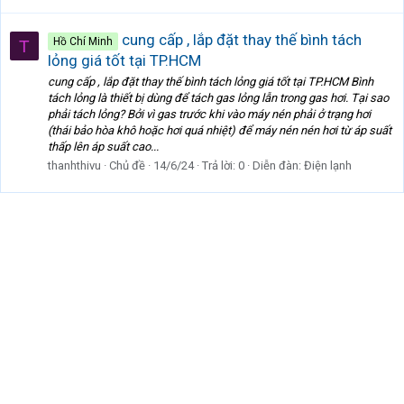
cung cấp , lắp đặt thay thế bình tách
Hồ Chí Minh
T
lỏng giá tốt tại TP.HCM
cung cấp , lắp đặt thay thế bình tách lỏng giá tốt tại TP.HCM Bình
tách lỏng là thiết bị dùng để tách gas lỏng lẫn trong gas hơi. Tại sao
phải tách lỏng? Bởi vì gas trước khi vào máy nén phải ở trạng hơi
(thái bảo hòa khô hoặc hơi quá nhiệt) để máy nén nén hơi từ áp suất
thấp lên áp suất cao...
thanhthivu
Chủ đề
14/6/24
Trả lời: 0
Diễn đàn:
Điện lạnh