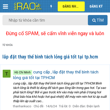
ĐĂNG NHẬP
ĐĂNG KÝ
TÌM
Đừng cố SPAM, sẽ cấm vĩnh viễn ngay và luôn
TỪ KHÓA
lắp đặt thay thế bình tách lỏng giá tốt tại tp.hcm
cung cấp , lắp đặt thay thế bình tách
Hồ Chí Minh
T
lỏng giá tốt tại TP.HCM
cung cấp , lắp đặt thay thế bình tách lỏng giá tốt tại TP.HCM Bình
tách lỏng là thiết bị dùng để tách gas lỏng lẫn trong gas hơi. Tại sao
phải tách lỏng? Bởi vì gas trước khi vào máy nén phải ở trạng hơi
(thái bảo hòa khô hoặc hơi quá nhiệt) để máy nén nén hơi từ áp suất
thấp lên áp suất cao...
thanhankaco
Chủ đề
14/6/24
Trả lời: 0
Diễn đàn:
Điện lạnh