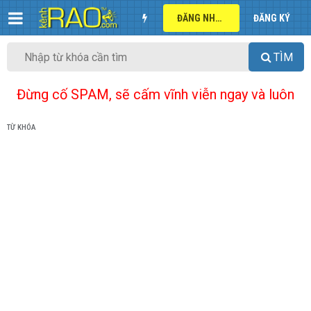
ĐĂNG NHẬP
ĐĂNG KÝ
TÌM
Đừng cố SPAM, sẽ cấm vĩnh viễn ngay và luôn
TỪ KHÓA