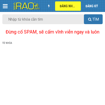
ĐĂNG NHẬP
ĐĂNG KÝ
TÌM
Đừng cố SPAM, sẽ cấm vĩnh viễn ngay và luôn
TỪ KHÓA