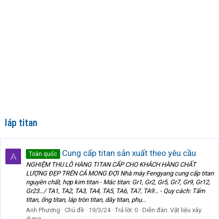
láp titan
Cung cấp titan sản xuất theo yêu cầu
Toàn quốc
A
NGHIỆM THU LÔ HÀNG TITAN CẤP CHO KHÁCH HÀNG CHẤT
LƯỢNG ĐẸP TRÊN CẢ MONG ĐỢI Nhà máy Fengyang cung cấp titan
nguyên chất, hợp kim titan - Mác titan: Gr1, Gr2, Gr5, Gr7, Gr9, Gr12,
Gr23…/ TA1, TA2, TA3, TA4, TA5, TA6, TA7, TA9… - Quy cách: Tấm
titan, ống titan, láp tròn titan, dây titan, phụ...
Anh Phương
Chủ đề
19/3/24
Trả lời: 0
Diễn đàn:
Vật liệu xây
dựng