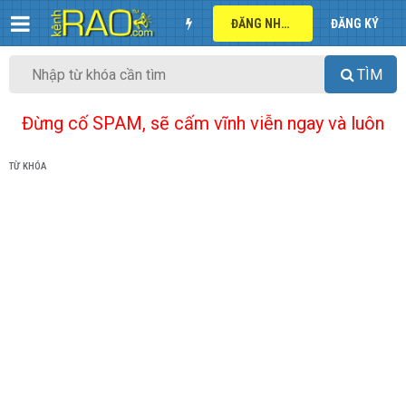
ĐĂNG NHẬP
ĐĂNG KÝ
TÌM
Đừng cố SPAM, sẽ cấm vĩnh viễn ngay và luôn
TỪ KHÓA