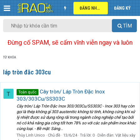
ĐĂNG NHẬP
ĐĂNG KÝ
TÌM
Đừng cố SPAM, sẽ cấm vĩnh viễn ngay và luôn
TỪ KHÓA
láp tròn đăc 303cu
Cây tròn/ Láp Tròn Đặc Inox
Toàn quốc
T
303/303Cu/SS303C
Cây tròn/ Láp Tròn Đặc Inox 303/303Cu/SS303C - Inox 303 hay còn
gọi là thép không gỉ 303 austenitic không từ tính, không cứng khi xử
lý nhiệt được sử dụng rộng rãi trong ngành công nghiệp chế tạo bởi
nó có khả năng gia công tốt hơn 78% so với các sản phẩm inox khác
cùng loại. - Bề mặt: Sáng...
Thùy Linh Unico
Chủ đề
13/6/24
Trả lời: 0
Diễn đàn:
Vật liệu xây