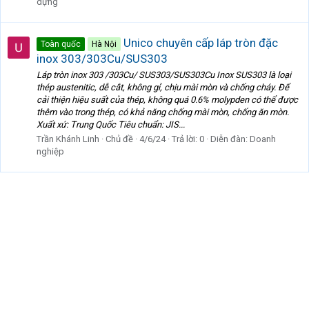
dựng
Unico chuyên cấp láp tròn đặc
Toàn quốc
Hà Nội
inox 303/303Cu/SUS303
Láp tròn inox 303 /303Cu/ SUS303/SUS303Cu Inox SUS303 là loại
thép austenitic, dễ cắt, không gỉ, chịu mài mòn và chống cháy. Để
cải thiện hiệu suất của thép, không quá 0.6% molypden có thể được
thêm vào trong thép, có khả năng chống mài mòn, chống ăn mòn.
Xuất xứ: Trung Quốc Tiêu chuẩn: JIS...
Trần Khánh Linh
Chủ đề
4/6/24
Trả lời: 0
Diễn đàn:
Doanh
nghiệp