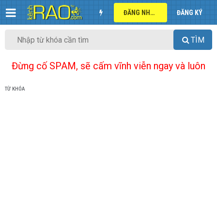
ĐĂNG NHẬP
ĐĂNG KÝ
TÌM
Đừng cố SPAM, sẽ cấm vĩnh viễn ngay và luôn
TỪ KHÓA