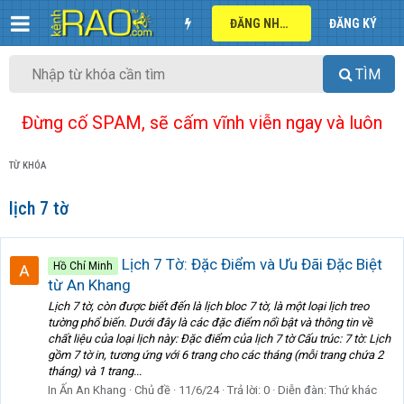
ĐĂNG NHẬP
ĐĂNG KÝ
TÌM
Đừng cố SPAM, sẽ cấm vĩnh viễn ngay và luôn
TỪ KHÓA
lịch 7 tờ
Lịch 7 Tờ: Đặc Điểm và Ưu Đãi Đặc Biệt
Hồ Chí Minh
từ An Khang
Lịch 7 tờ, còn được biết đến là lịch bloc 7 tờ, là một loại lịch treo
tường phổ biến. Dưới đây là các đặc điểm nổi bật và thông tin về
chất liệu của loại lịch này: Đặc điểm của lịch 7 tờ Cấu trúc: 7 tờ: Lịch
gồm 7 tờ in, tương ứng với 6 trang cho các tháng (mỗi trang chứa 2
tháng) và 1 trang...
In Ấn An Khang
Chủ đề
11/6/24
Trả lời: 0
Diễn đàn:
Thứ khác