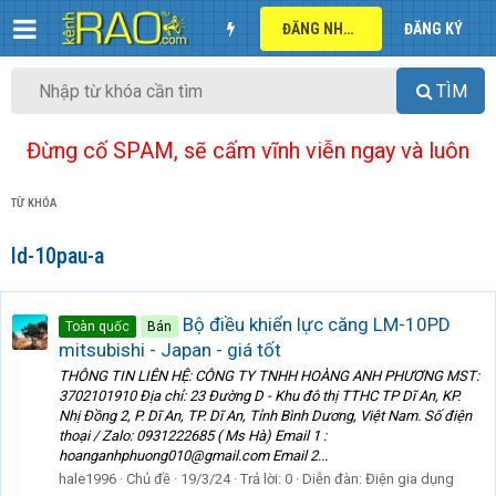
ĐĂNG NHẬP
ĐĂNG KÝ
TÌM
Đừng cố SPAM, sẽ cấm vĩnh viễn ngay và luôn
TỪ KHÓA
ld-10pau-a
Bộ điều khiển lực căng LM-10PD
Toàn quốc
Bán
mitsubishi - Japan - giá tốt
THÔNG TIN LIÊN HỆ: CÔNG TY TNHH HOÀNG ANH PHƯƠNG MST:
3702101910 Địa chỉ: 23 Đường D - Khu đô thị TTHC TP Dĩ An, KP.
Nhị Đồng 2, P. Dĩ An, TP. Dĩ An, Tỉnh Bình Dương, Việt Nam. Số điện
thoại / Zalo: 0931222685 ( Ms Hà) Email 1 :
hoanganhphuong010@gmail.com Email 2...
hale1996
Chủ đề
19/3/24
Trả lời: 0
Diễn đàn:
Điện gia dụng