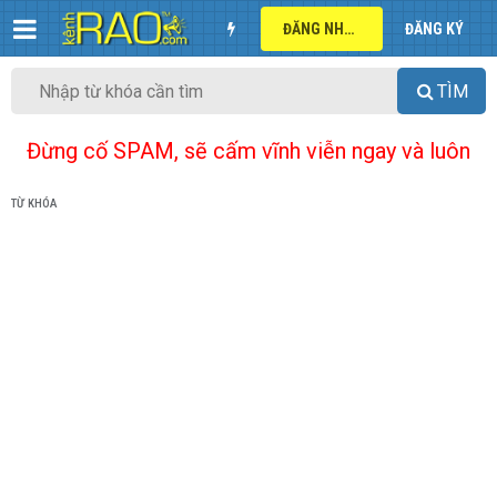
ĐĂNG NHẬP
ĐĂNG KÝ
TÌM
Đừng cố SPAM, sẽ cấm vĩnh viễn ngay và luôn
TỪ KHÓA