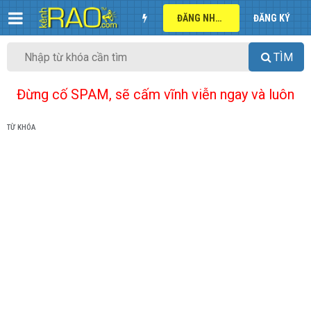
ĐĂNG NHẬP
ĐĂNG KÝ
TÌM
Đừng cố SPAM, sẽ cấm vĩnh viễn ngay và luôn
TỪ KHÓA